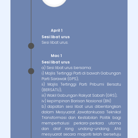
April 1
Sesi libat urus
Sesi libat urus.
Mac 1
Sesi libat urus
a) Sesi libat urus bersama:
i) Majlis Tertinggi Parti di bawah Gabungan
Parti Sarawak (GPS);
ii) Majlis Tertinggi Parti Pribumi Bersatu
(BERSATU);
iii) Wakil Gabungan Rakyat Sabah (GRS);
iv) kepimpinan Barisan Nasional (BN)
b) dapatan sesi libat urus dibentangkan
dalam Mesyuarat Jawatankuasa Teknikal
Transformasi dan Kestabilan Politik bagi
memperhalusi perkara-perkara utama
dan draf rang undang-undang. Ahli
mesyuarat secara majoriti telah bersetuju