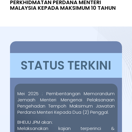
PERKHIDMATAN PERDANA MENTERI
MALAYSIA KEPADA MAKSIMUM 10 TAHUN
STATUS TERKINI
Mei 2025 : Pembentangan Memorandum
Jemaah Menteri Mengenai Pelaksanaan
Pengehadan Tempoh Maksimum Jawatan
Perdana Menteri Kepada Dua (2) Penggal.
BHEUU JPM akan:
Melaksanakan kajian terperinci &