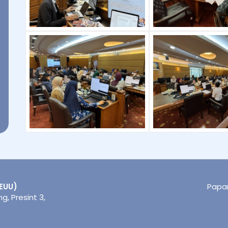
EUU)
Papar
, Presint 3,