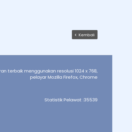
Kembali
an terbaik menggunakan resolusi 1024 x 768,
pelayar Mozilla Firefox, Chrome
Statistik Pelawat :
35539