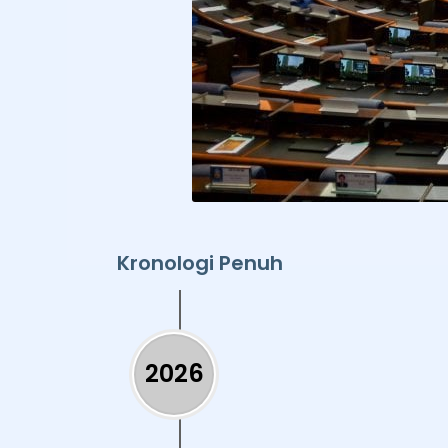
Kronologi Penuh
2026