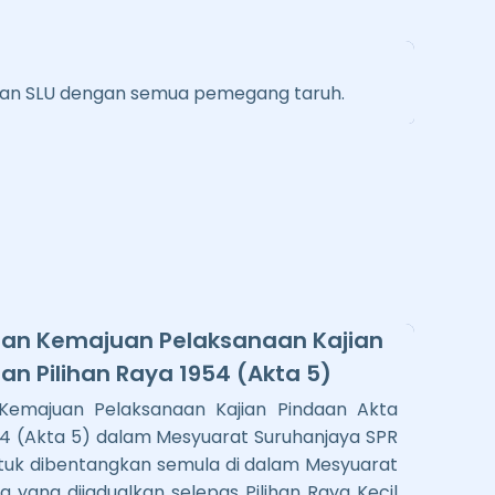
kan SLU dengan semua pemegang taruh.
an Kemajuan Pelaksanaan Kajian
n Pilihan Raya 1954 (Akta 5)
emajuan Pelaksanaan Kajian Pindaan Akta
54 (Akta 5) dalam Mesyuarat Suruhanjaya SPR
ntuk dibentangkan semula di dalam Mesyuarat
a yang dijadualkan selepas Pilihan Raya Kecil