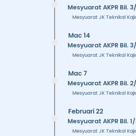
Mesyuarat AKPR Bil.
Mesyuarat JK Teknikal Kaj
Mac 14
Mesyuarat AKPR Bil. 3
Mesyuarat JK Teknikal Kaji
Mac 7
Mesyuarat AKPR Bil. 2
Mesyuarat JK Teknikal Kaji
Februari 22
Mesyuarat AKPR Bil. 1
Mesyuarat JK Teknikal Kajia