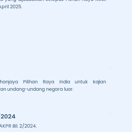
pril 2025.
anjaya Pilihan Raya India untuk kajian
an undang-undang negara luar.
/2024
AKPR Bil. 2/2024.