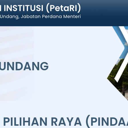
-UNDANG
PILIHAN RAYA (PINDA