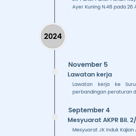
Ayer Kuning N.48 pada 26 A
2024
November 5
Lawatan kerja
Lawatan kerja ke Suruh
perbandingan peraturan d
September 4
Mesyuarat AKPR Bil. 2
Mesyuarat JK Induk Kajian 