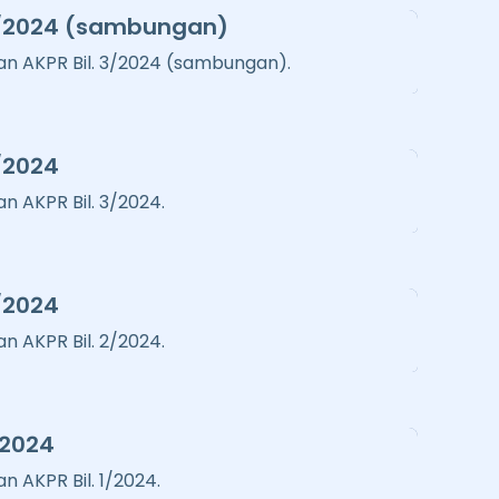
 3/2024 (sambungan)
ian AKPR Bil. 3/2024 (sambungan).
/2024
an AKPR Bil. 3/2024.
/2024
an AKPR Bil. 2/2024.
/2024
n AKPR Bil. 1/2024.