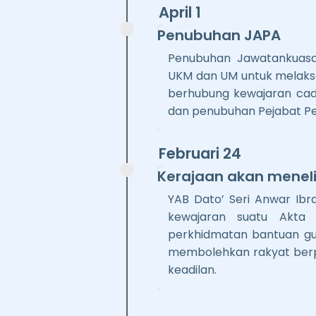
April 1
Penubuhan JAPA
Penubuhan Jawatankuas
UKM dan UM untuk melak
berhubung kewajaran ca
dan penubuhan Pejabat P
Februari 24
Kerajaan akan meneli
YAB Dato’ Seri Anwar Ib
kewajaran suatu Akta 
perkhidmatan bantuan g
membolehkan rakyat ber
keadilan.