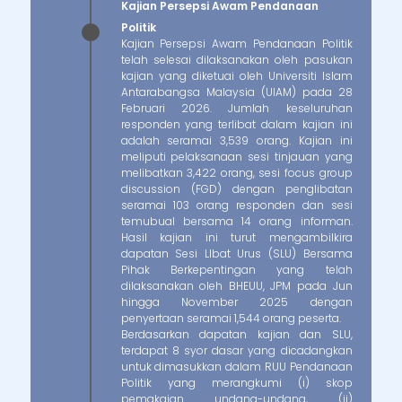
Kajian Persepsi Awam Pendanaan
Politik
Kajian Persepsi Awam Pendanaan Politik
telah selesai dilaksanakan oleh pasukan
kajian yang diketuai oleh Universiti Islam
Antarabangsa Malaysia (UIAM) pada 28
Februari 2026. Jumlah keseluruhan
responden yang terlibat dalam kajian ini
adalah seramai 3,539 orang. Kajian ini
meliputi pelaksanaan sesi tinjauan yang
melibatkan 3,422 orang, sesi focus group
discussion (FGD) dengan penglibatan
seramai 103 orang responden dan sesi
temubual bersama 14 orang informan.
Hasil kajian ini turut mengambilkira
dapatan Sesi LIbat Urus (SLU) Bersama
Pihak Berkepentingan yang telah
dilaksanakan oleh BHEUU, JPM pada Jun
hingga November 2025 dengan
penyertaan seramai 1,544 orang peserta.
Berdasarkan dapatan kajian dan SLU,
terdapat 8 syor dasar yang dicadangkan
untuk dimasukkan dalam RUU Pendanaan
Politik yang merangkumi (i) skop
pemakaian undang-undang, (ii)