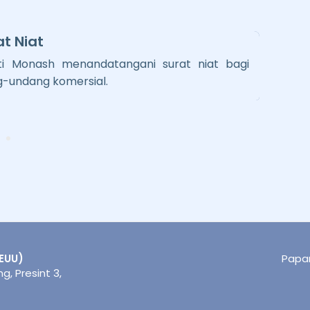
t Niat
ti Monash menandatangani surat niat bagi
g-undang komersial.
EUU)
Papar
, Presint 3,